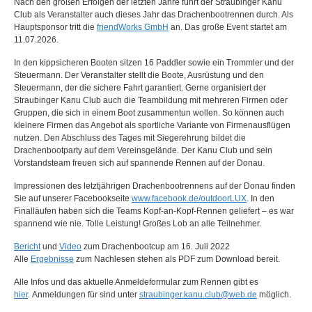
Nach den großen Erfolgen der letzten Jahre führt der Straubinger Kanu
Club als Veranstalter auch dieses Jahr das Drachenbootrennen durch. Als
Hauptsponsor tritt die
friendWorks GmbH
an. Das große Event startet am
11.07.2026.
In den kippsicheren Booten sitzen 16 Paddler sowie ein Trommler und der
Steuermann. Der Veranstalter stellt die Boote, Ausrüstung und den
Steuermann, der die sichere Fahrt garantiert. Gerne organisiert der
Straubinger Kanu Club auch die Teambildung mit mehreren Firmen oder
Gruppen, die sich in einem Boot zusammentun wollen. So können auch
kleinere Firmen das Angebot als sportliche Variante von Firmenausflügen
nutzen. Den Abschluss des Tages mit Siegerehrung bildet die
Drachenbootparty auf dem Vereinsgelände. Der Kanu Club und sein
Vorstandsteam freuen sich auf spannende Rennen auf der Donau.
Impressionen des letztjährigen Drachenbootrennens auf der Donau finden
Sie auf unserer Facebookseite
www.facebook.de/outdoorLUX
. In den
Finalläufen haben sich die Teams Kopf-an-Kopf-Rennen geliefert – es war
spannend wie nie. Tolle Leistung! Großes Lob an alle Teilnehmer.
Bericht
und
Video
zum Drachenbootcup am 16. Juli 2022
Alle
Ergebnisse
zum Nachlesen stehen als PDF zum Download bereit.
Alle Infos und das aktuelle Anmeldeformular zum Rennen gibt es
hier
. Anmeldungen für sind unter
straubinger.kanu.club@web.de
möglich.