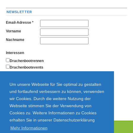
NEWSLETTER
Email-Adresse
*
Vorname
Nachname
Interessen
Drachenbootrennen
Drachenbootevents
Kanutouren
Kajakkurse
Um unsere Webseite für Sie optimal zu gestalten
Allgemein
und fortlaufend verbessern zu können, verwenden
wir Cookies. Durch die weitere Nutzung der
Webseite stimmen Sie der Verwendung von
Cookies zu. Weitere Informationen zu Cookies
erhalten Sie in unserer Datenschutzerklärung
Mehr Informationen