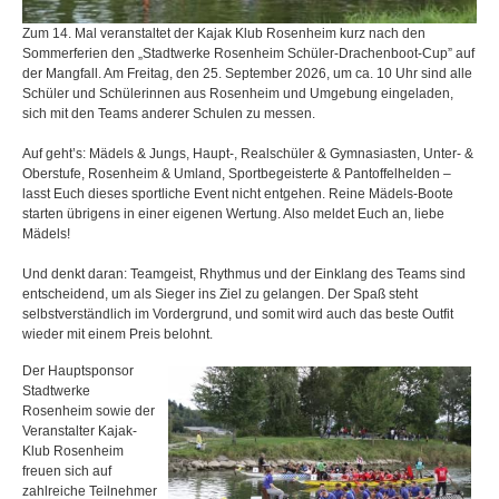
Zum 14. Mal veranstaltet der Kajak Klub Rosenheim kurz nach den
Sommerferien den „Stadtwerke Rosenheim Schüler-Drachenboot-Cup” auf
der Mangfall. Am Freitag, den 25. September 2026, um ca. 10 Uhr sind alle
Schüler und Schülerinnen aus Rosenheim und Umgebung eingeladen,
sich mit den Teams anderer Schulen zu messen.
Auf geht’s: Mädels & Jungs, Haupt-, Realschüler & Gymnasiasten, Unter- &
Oberstufe, Rosenheim & Umland, Sportbegeisterte & Pantoffelhelden –
lasst Euch dieses sportliche Event nicht entgehen. Reine Mädels-Boote
starten übrigens in einer eigenen Wertung. Also meldet Euch an, liebe
Mädels!
Und denkt daran: Teamgeist, Rhythmus und der Einklang des Teams sind
entscheidend, um als Sieger ins Ziel zu gelangen. Der Spaß steht
selbstverständlich im Vordergrund, und somit wird auch das beste Outfit
wieder mit einem Preis belohnt.
Der Hauptsponsor
Stadtwerke
Rosenheim sowie der
Veranstalter Kajak-
Klub Rosenheim
freuen sich auf
zahlreiche Teilnehmer